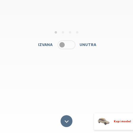
1
2
3
4
IZVANA
UNUTRA
Kupi model