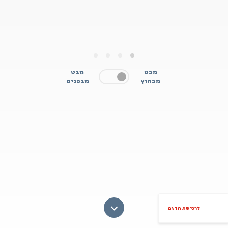
4
3
2
1
מבט
מבט
מבחוץ
מבפנים
לרכישת הדגם