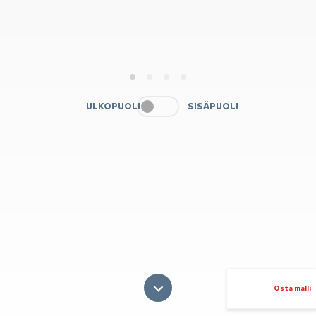
1
2
3
4
ULKOPUOLI
SISÄPUOLI
Osta malli