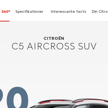
360°
Specifikationer
Interessante facts
Din Citr
Citroën C5 AIRCROSS SUV
2018
CITROËN
C5 AIRCROSS SUV
20