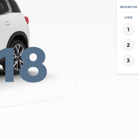
INDENFOR
ZOOM
LYDE
+
18
-