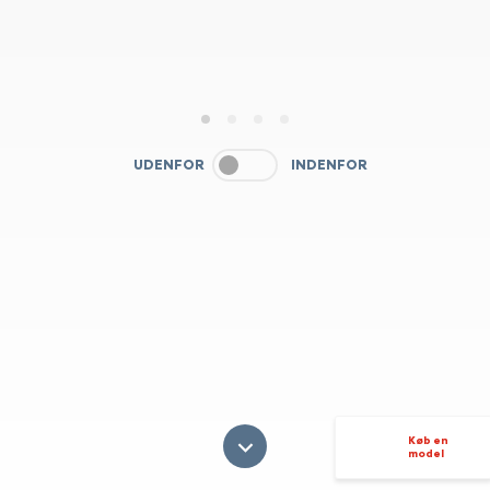
1
2
3
4
UDENFOR
INDENFOR
Køb en
model