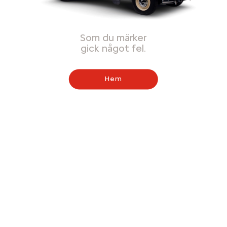
Som du märker
gick något fel.
Hem