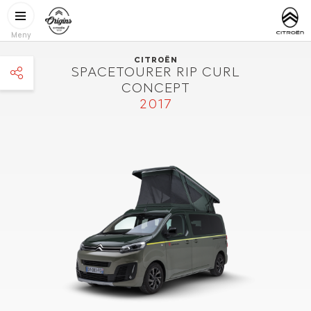
Hoppa till huvudinnehåll
CITROËN
http://www.
ORIGINS
Meny
CITROËN
SPACETOURER RIP CURL
CONCEPT
facebook
2017
twitter
pinterest