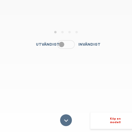
1
2
3
4
UTVÄNDIGT
INVÄNDIGT
Köp en
modell