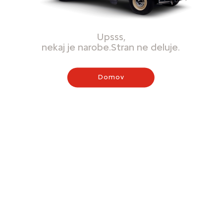
Upsss,
nekaj je narobe.Stran ne deluje.
Domov