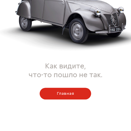
Как видите,
что-то пошло не так.
Главная