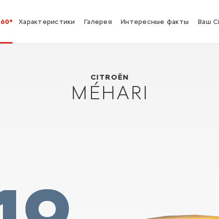
360°
Характеристики
Галерея
Интересные факты
Ваш C
Citroën Méhari
1968
CITROËN
MÉHARI
19