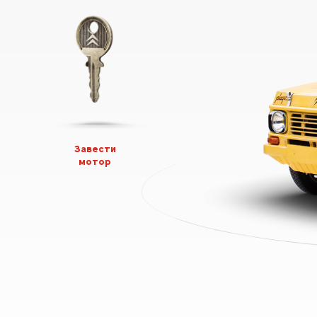
Завести
мотор