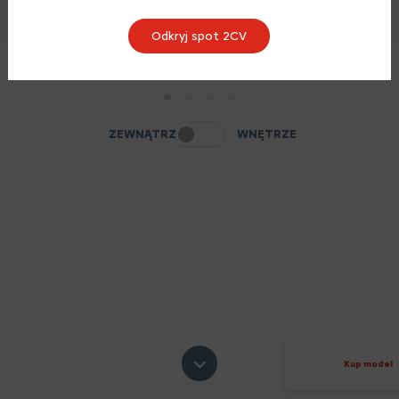
Odkryj spot 2CV
1
2
3
4
ZEWNĄTRZ
WNĘTRZE
Kup model