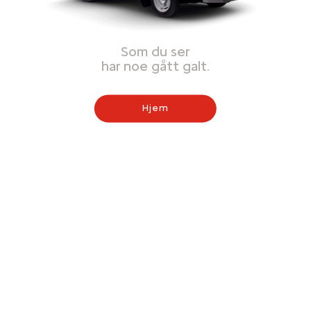
Som du ser
har noe gått galt.
Hjem