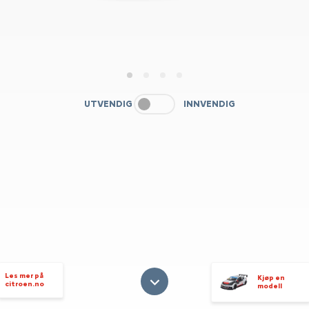
1
2
3
4
UTVENDIG
INNVENDIG
Les mer på
Kjøp en
citroen.no
modell