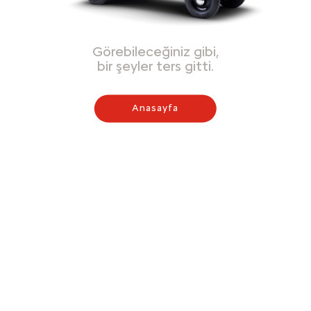
Görebileceğiniz gibi,
bir şeyler ters gitti.
Anasayfa