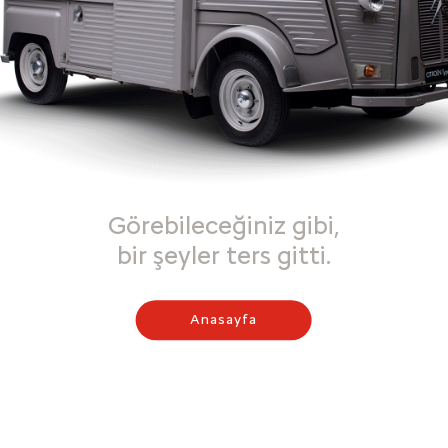
Görebileceğiniz gibi,
bir şeyler ters gitti.
Anasayfa