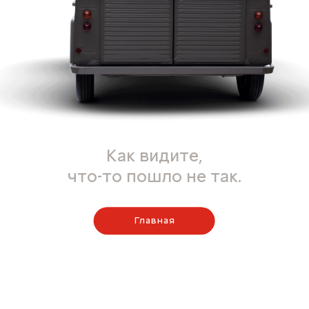
Как видите,
что-то пошло не так.
Главная