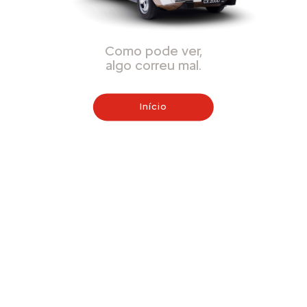
Como pode ver,
algo correu mal.
Início