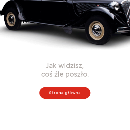
Jak widzisz,
coś źle poszło.
Strona główna