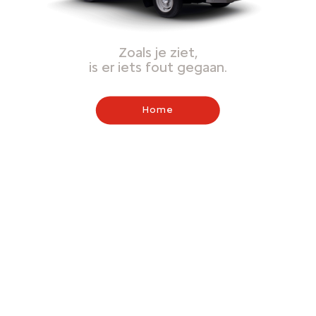
Zoals je ziet,
is er iets fout gegaan.
Home