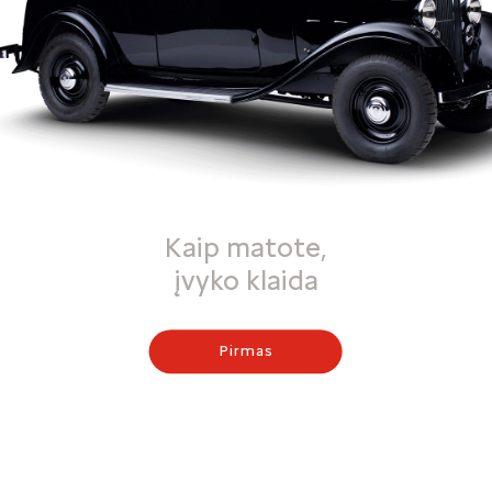
Kaip matote,
įvyko klaida
Pirmas