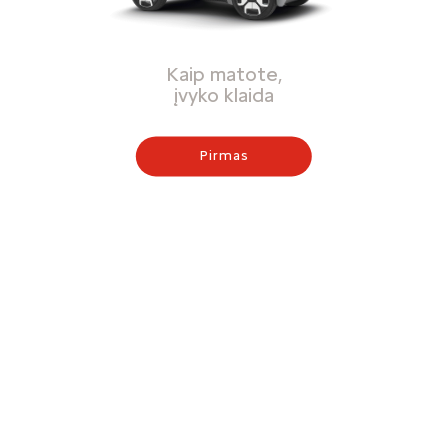
Kaip matote,
įvyko klaida
Pirmas