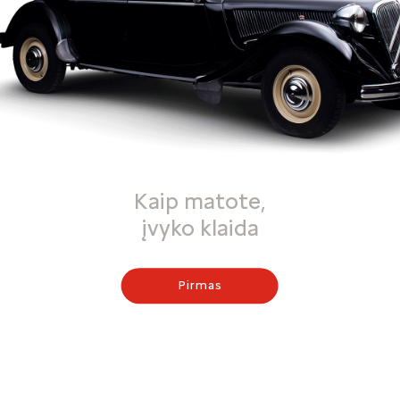
Kaip matote,
įvyko klaida
Pirmas