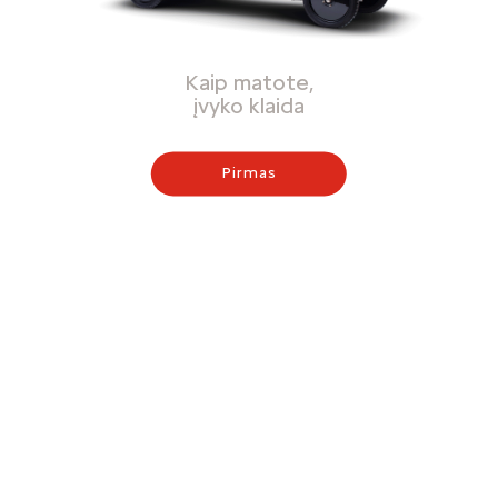
Kaip matote,
įvyko klaida
Pirmas