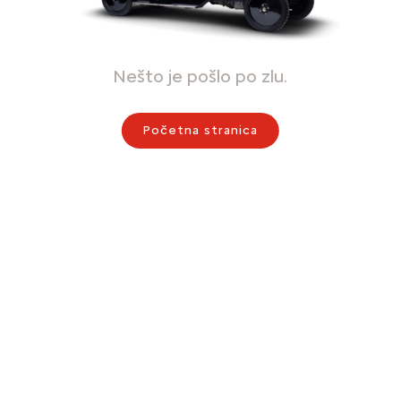
Nešto je pošlo po zlu.
Početna stranica