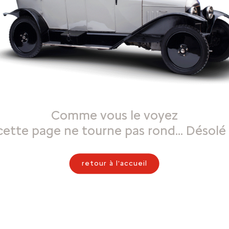
Comme vous le voyez
cette page ne tourne pas rond… Désolé 
retour à l'accueil