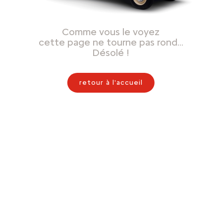
Comme vous le voyez
cette page ne tourne pas rond…
Désolé !
retour à l'accueil