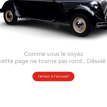
Comme vous le voyez
cette page ne tourne pas rond… Désolé 
retour à l'accueil