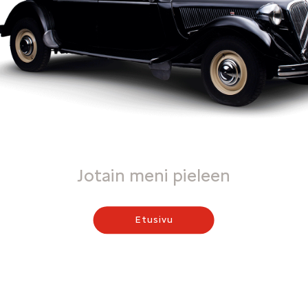
Jotain meni pieleen
Etusivu