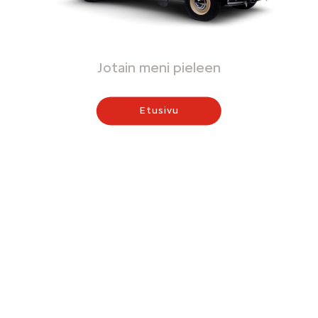
Jotain meni pieleen
Etusivu