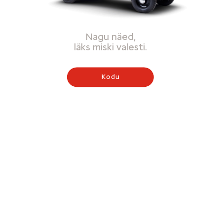
Nagu näed,
läks miski valesti.
Kodu