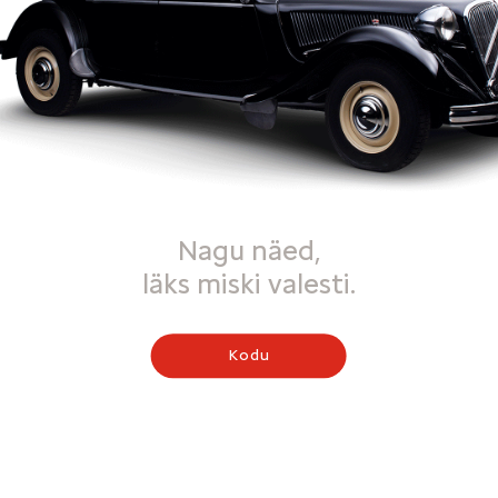
Nagu näed,
läks miski valesti.
Kodu