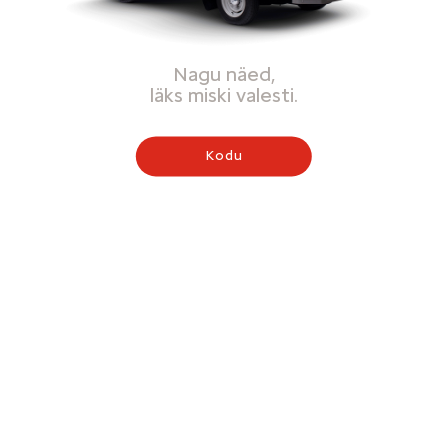
Nagu näed,
läks miski valesti.
Kodu