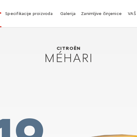
°
Specifikacije proizvoda
Galerija
Zanimljive činjenice
VAŠ
Citroën Méhari
1968
CITROËN
MÉHARI
19