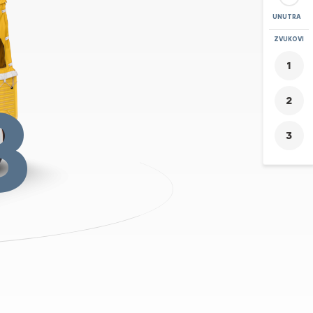
UNUTRA
POVEĆAJ
ZVUKOVI
+
-
8