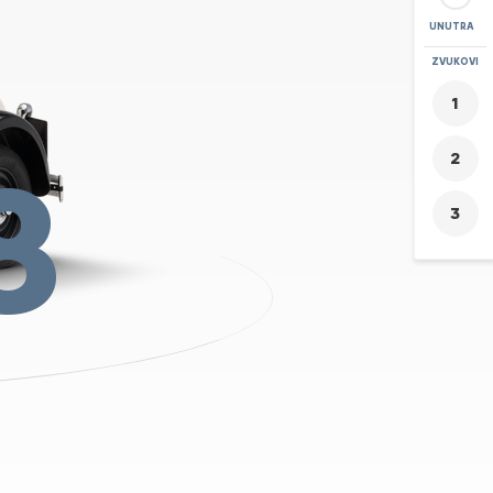
UNUTRA
POVEĆAJ
ZVUKOVI
+
-
8