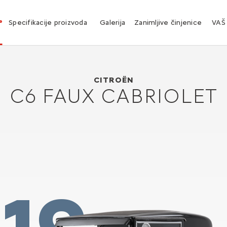
°
Specifikacije proizvoda
Galerija
Zanimljive činjenice
VAŠ
Citroën C6 Faux Cabriolet
1928
CITROËN
C6 FAUX CABRIOLET
19