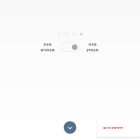
4
3
2
1
מבט
מבט
מבחוץ
מבפנים
לרכישת הדגם