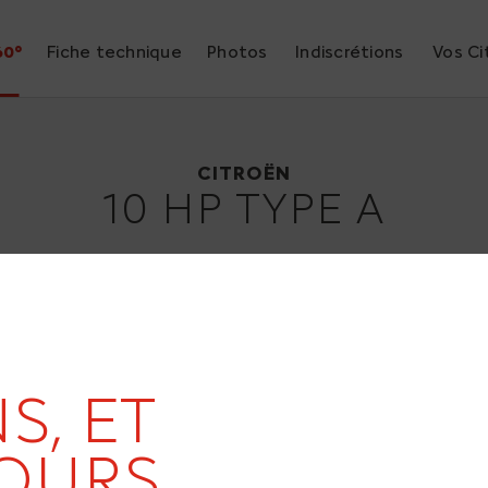
60°
Fiche technique
Photos
Indiscrétions
Vos Ci
Citroën 10 HP Type A
1919
CITROËN
10 HP TYPE A
19
S, ET
OURS