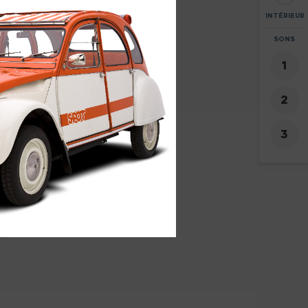
INTÉRIEUR
ZOOM
SONS
+
-
9