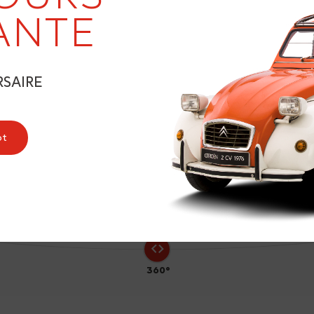
ANTE
RSAIRE
1
ot
360°