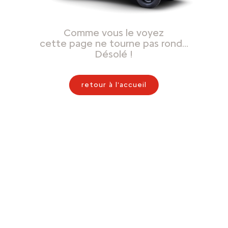
Comme vous le voyez
cette page ne tourne pas rond…
Désolé !
retour à l'accueil