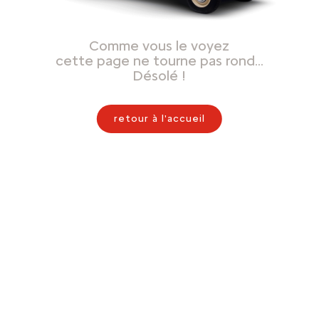
Comme vous le voyez
cette page ne tourne pas rond…
Désolé !
retour à l'accueil