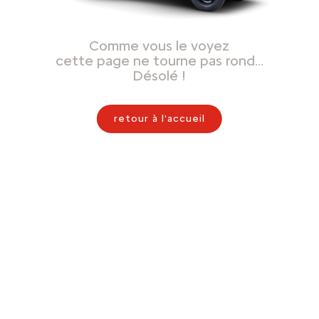
Comme vous le voyez
cette page ne tourne pas rond…
Désolé !
retour à l'accueil