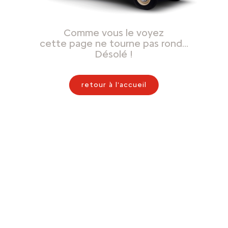
Comme vous le voyez
cette page ne tourne pas rond…
Désolé !
retour à l'accueil