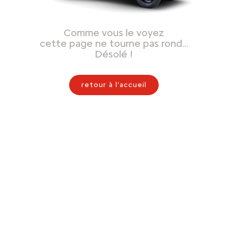
Comme vous le voyez
cette page ne tourne pas rond…
Désolé !
retour à l'accueil