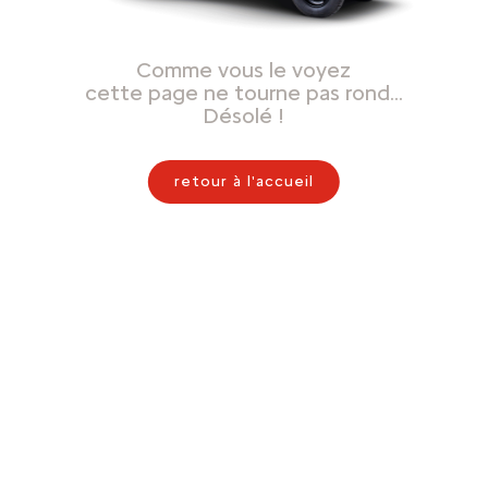
Comme vous le voyez
cette page ne tourne pas rond…
Désolé !
retour à l'accueil