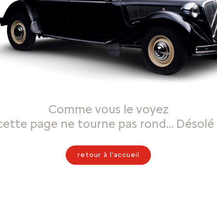
Comme vous le voyez
cette page ne tourne pas rond… Désolé 
retour à l'accueil