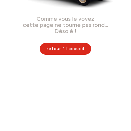
Comme vous le voyez
cette page ne tourne pas rond…
Désolé !
retour à l'accueil