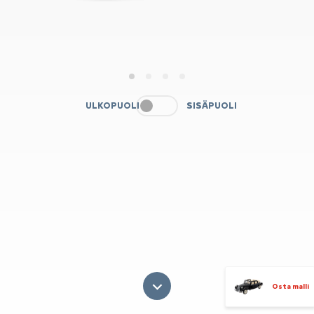
1
2
3
4
ULKOPUOLI
SISÄPUOLI
Osta malli