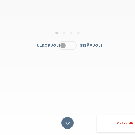
1
2
3
4
ULKOPUOLI
SISÄPUOLI
Osta malli