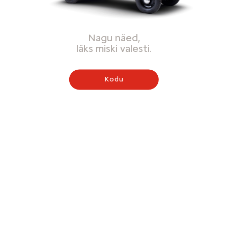
Nagu näed,
läks miski valesti.
Kodu