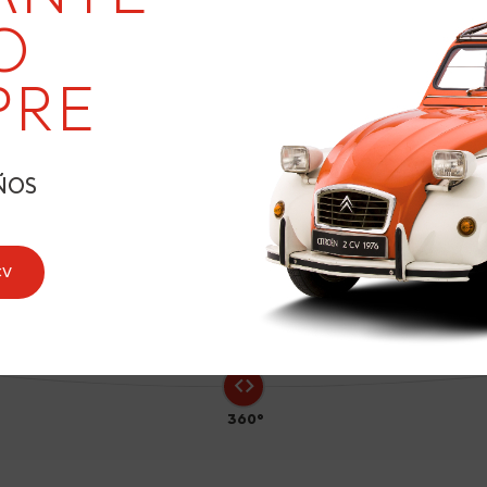
O
PRE
1
ÑOS
CV
360°