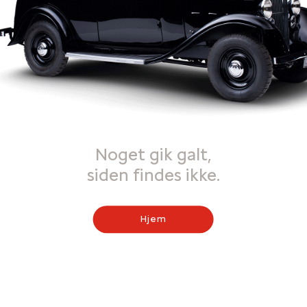
Noget gik galt,
siden findes ikke.
Hjem