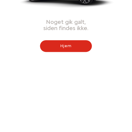
Noget gik galt,
siden findes ikke.
Hjem